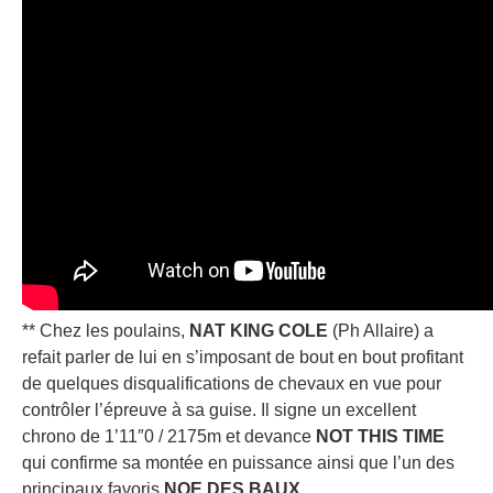
** Chez les poulains,
NAT KING COLE
(Ph Allaire) a
refait parler de lui en s’imposant de bout en bout profitant
de quelques disqualifications de chevaux en vue pour
contrôler l’épreuve à sa guise. Il signe un excellent
chrono de 1’11″0 / 2175m et devance
NOT THIS TIME
qui confirme sa montée en puissance ainsi que l’un des
principaux favoris
NOE DES BAUX