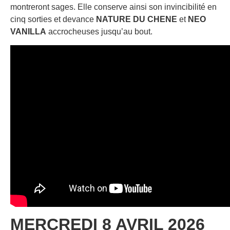
montreront sages. Elle conserve ainsi son invincibilité en
cinq sorties et devance
NATURE DU CHENE
et
NEO
VANILLA
accrocheuses jusqu’au bout.
MERCREDI 8 AVRIL 2026