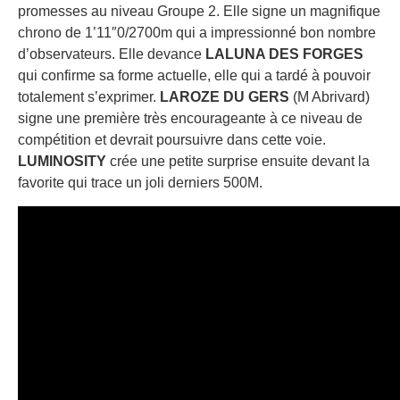
promesses au niveau Groupe 2. Elle signe un magnifique
chrono de 1’11″0/2700m qui a impressionné bon nombre
d’observateurs. Elle devance
LALUNA DES FORGES
qui confirme sa forme actuelle, elle qui a tardé à pouvoir
totalement s’exprimer.
LAROZE DU GERS
(M Abrivard)
signe une première très encourageante à ce niveau de
compétition et devrait poursuivre dans cette voie.
LUMINOSITY
crée une petite surprise ensuite devant la
favorite qui trace un joli derniers 500M.