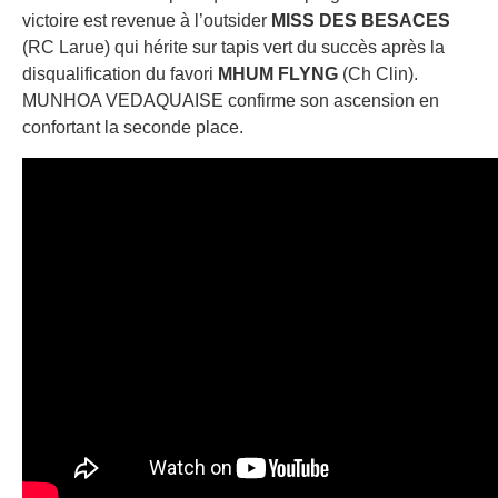
victoire est revenue à l’outsider
MISS DES BESACES
(RC Larue) qui hérite sur tapis vert du succès après la
disqualification du favori
MHUM FLYNG
(Ch Clin).
MUNHOA VEDAQUAISE confirme son ascension en
confortant la seconde place.