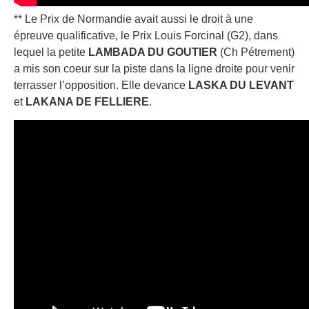
** Le Prix de Normandie avait aussi le droit à une
épreuve qualificative, le Prix Louis Forcinal (G2), dans
lequel la petite
LAMBADA DU GOUTIER
(Ch Pétrement)
a mis son coeur sur la piste dans la ligne droite pour venir
terrasser l’opposition. Elle devance
LASKA DU LEVANT
et
LAKANA DE FELLIERE
.