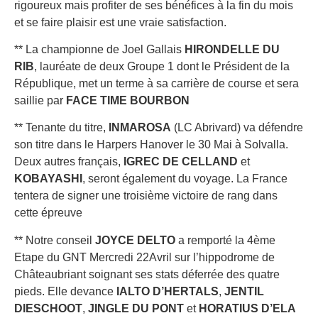
rigoureux mais profiter de ses bénéfices à la fin du mois
et se faire plaisir est une vraie satisfaction.
** La championne de Joel Gallais
HIRONDELLE DU
RIB
, lauréate de deux Groupe 1 dont le Président de la
République, met un terme à sa carrière de course et sera
saillie par
FACE TIME BOURBON
** Tenante du titre,
INMAROSA
(LC Abrivard) va défendre
son titre dans le Harpers Hanover le 30 Mai à Solvalla.
Deux autres français,
IGREC DE CELLAND
et
KOBAYASHI
, seront également du voyage. La France
tentera de signer une troisième victoire de rang dans
cette épreuve
** Notre conseil
JOYCE DELTO
a remporté la 4ème
Etape du GNT Mercredi 22Avril sur l’hippodrome de
Châteaubriant soignant ses stats déferrée des quatre
pieds. Elle devance
IALTO D’HERTALS
,
JENTIL
DIESCHOOT
,
JINGLE DU PONT
et
HORATIUS D’ELA