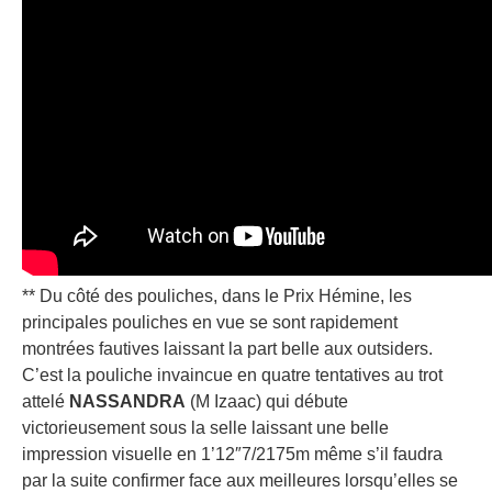
** Du côté des pouliches, dans le Prix Hémine, les
principales pouliches en vue se sont rapidement
montrées fautives laissant la part belle aux outsiders.
C’est la pouliche invaincue en quatre tentatives au trot
attelé
NASSANDRA
(M Izaac) qui débute
victorieusement sous la selle laissant une belle
impression visuelle en 1’12″7/2175m même s’il faudra
par la suite confirmer face aux meilleures lorsqu’elles se