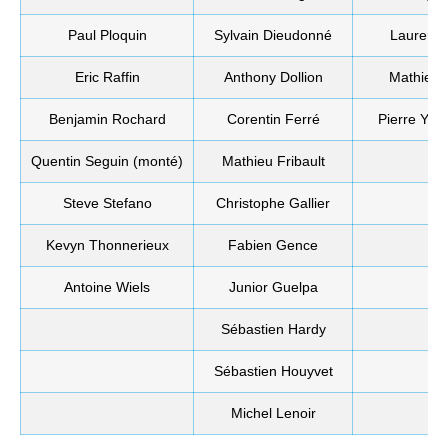
Paul Ploquin
Sylvain Dieudonné
Laurent 
Eric Raffin
Anthony Dollion
Mathieu 
Benjamin Rochard
Corentin Ferré
Pierre Yve
Quentin Seguin (monté)
Mathieu Fribault
Steve Stefano
Christophe Gallier
Kevyn Thonnerieux
Fabien Gence
Antoine Wiels
Junior Guelpa
Sébastien Hardy
Sébastien Houyvet
Michel Lenoir