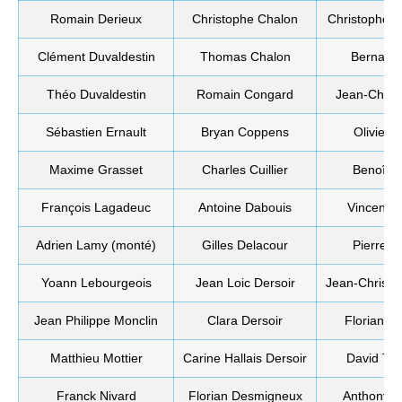
Romain Derieux
Christophe Chalon
Christophe P
Clément Duvaldestin
Thomas Chalon
Bernard 
Théo Duvaldestin
Romain Congard
Jean-Charle
Sébastien Ernault
Bryan Coppens
Olivier R
Maxime Grasset
Charles Cuillier
Benoît R
François Lagadeuc
Antoine Dabouis
Vincent S
Adrien Lamy (monté)
Gilles Delacour
Pierre S
Yoann Lebourgeois
Jean Loic Dersoir
Jean-Christo
Jean Philippe Monclin
Clara Dersoir
Florian T
Matthieu Mottier
Carine Hallais Dersoir
David Th
Franck Nivard
Florian Desmigneux
Anthony Tin