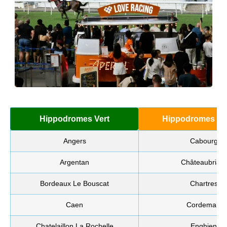
Hippodromes Vert
Hippodromes Or
Angers
Cabourg
Argentan
Châteaubriant
Bordeaux Le Bouscat
Chartres
Caen
Cordemais
Chatelaillon La Rochelle
Enghien