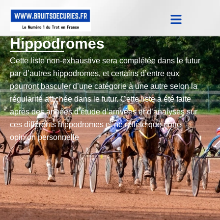
Notes Qualifications & Province
Trucs et Astuces
Replay Courses
Hippodromes
Cette liste non-exhaustive sera complétée dans le futur
par d’autres hippodromes, et certains d’entre eux
pourront basculer d’une catégorie à une autre selon la
régularité affichée dans le futur. Cette liste a été faite
après des années d’étude d’arrivées et d’analyses sur
ces différents hippodromes et ne reflète que notre
opinion personnelle