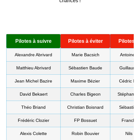
chances !
Pilotes à suivre
Pilotes à éviter
Pilotes à 
Alexandre Abrivard
Marie Bacsich
Antoine L
Matthieu Abrivard
Sébastien Baude
Guillaume
Jean Michel Bazire
Maxime Bézier
Cédric Még
David Bekaert
Charles Bigeon
Stéphane 
Théo Briand
Christian Boisnard
Sébastien 
Frédéric Clozier
FP Bossuet
Franck O
Alexis Colette
Robin Bouvier
Nils Pa