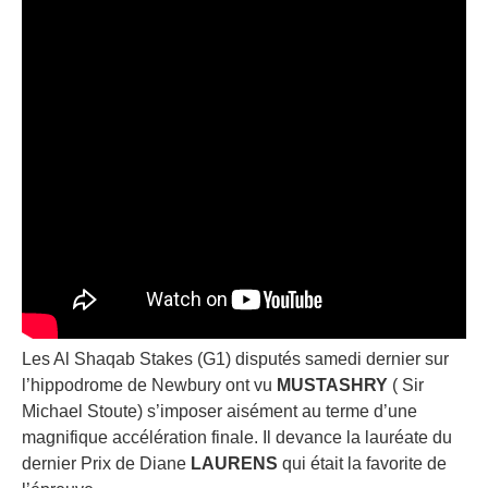
Les Al Shaqab Stakes (G1) disputés samedi dernier sur
l’hippodrome de Newbury ont vu
MUSTASHRY
( Sir
Michael Stoute) s’imposer aisément au terme d’une
magnifique accélération finale. Il devance la lauréate du
dernier Prix de Diane
LAURENS
qui était la favorite de