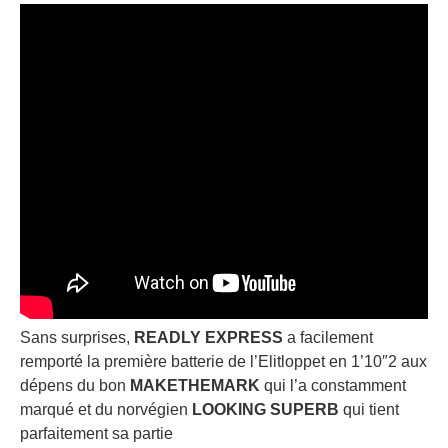
Sans surprises,
READLY EXPRESS
a facilement
remporté la première batterie de l’Elitloppet en 1’10″2 aux
dépens du bon
MAKETHEMARK
qui l’a constamment
marqué et du norvégien
LOOKING SUPERB
qui tient
parfaitement sa partie