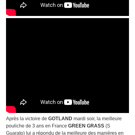
Après la victoire de
GOTLAND
mardi soir, la meilleure
pouliche de 3 ans en France
GREEN GRASS
(S
Guarato) lui a répondu de la meilleure des manières en