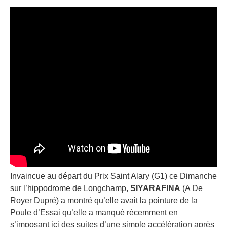
Invaincue au départ du Prix Saint Alary (G1) ce Dimanche
sur l’hippodrome de Longchamp,
SIYARAFINA
(A De
Royer Dupré) a montré qu’elle avait la pointure de la
Poule d’Essai qu’elle a manqué récemment en
s’imposant ici des suites d’une simple accélération après