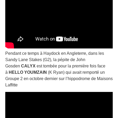
Pendant ce temps à Haydock en Angleterre, dans les
Sandy Lane Stakes (G2), la pépite de John
Gosden
CALYX
est tombée pour la première fois face
à
HELLO YOUMZAIN
(K Ryan) qui avait remporté un
Groupe 2 en octobre dernier sur l’hippodrome de Maisons
Laffitte