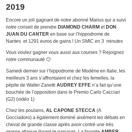
2019
Encore un joli gagnant de notre abonné Marius qui a suivi
notre conseil de prendre
DIAMOND CHARM
et
DON
JUAN DU CANTER
en base sur l’hippodrome de
Nantes et 1291 euros de gains ! Un SMIC en 3 minutes
Vous voulez gagner vous aussi aux courses ? Rejoignez
notre communauté 🙂
Samedi dernier sur l’hippodrome de Modène en Italie, les
meilleurs 3 ans s’affrontaient et chez les femelles, la
pépite de Walter Zanetti
AUDREY EFFE
n’a fait qu’une
bouchée de l’opposition dans le Premio Carlo Cacciari
(G2) (vidéo 1)
Chez les poulains,
AL CAPONE STECCA
(A
Gocciadoro) a également dominé aisément les débats en
cheval de grande classe après avoir contré une très
grosse attaque durant le parcours. La favorite
AMBER