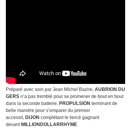
Préparé avec soin par Jean Michel Bazire,
AUBRION DU
GERS
n’a pas tremblé pour se promener de bout en bout
dans la seconde batteire,
PROPULSION
terminant de
belle manière pour s’emparer du premier
accessit,
DIJON
complétant le tiercé gagnant
devant
MILLIONDOLLARRHYME