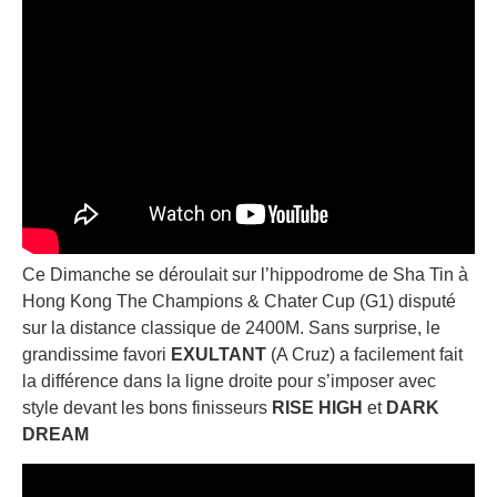
Ce Dimanche se déroulait sur l’hippodrome de Sha Tin à
Hong Kong The Champions & Chater Cup (G1) disputé
sur la distance classique de 2400M. Sans surprise, le
grandissime favori
EXULTANT
(A Cruz) a facilement fait
la différence dans la ligne droite pour s’imposer avec
style devant les bons finisseurs
RISE HIGH
et
DARK
DREAM