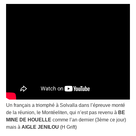
Un français a triomphé à Solvalla dans l’épreuve monté
de la réunion, le Montéeliten, qui n’est pas revenu à
BE
MINE DE HOUELLE
comme l’an dernier (3ème ce jour)
mais à
AIGLE JENILOU
(H Grift)