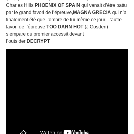
Charles Hills
PHOENIX OF SPAIN
qui venait d’être battu
par le grand favori de l’épreuve,
MAGNA GRECIA
qui n’a
finalement été que l’ombre de lui-même ce jour. L’autre
favori de l’épreuve
TOO DARN HOT
(J Gosden)
s’empare du premier accessit devant
l’outsider
DECRYPT