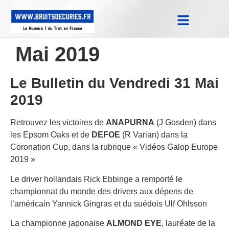
Notes Qualifications & Province
Trucs et Astuces
Replay Courses
Mai 2019
Le Bulletin du Vendredi 31 Mai
2019
Retrouvez les victoires de
ANAPURNA
(J Gosden) dans
les Epsom Oaks et de
DEFOE
(R Varian) dans la
Coronation Cup, dans la rubrique « Vidéos Galop Europe
2019 »
Le driver hollandais Rick Ebbinge a remporté le
championnat du monde des drivers aux dépens de
l’américain Yannick Gingras et du suédois Ulf Ohlsson
La championne japonaise
ALMOND EYE
, lauréate de la