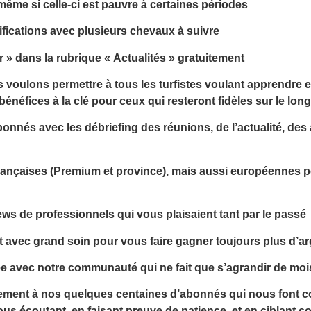
même si celle-ci est pauvre à certaines périodes
ications avec plusieurs chevaux à suivre
» dans la rubrique « Actualités » gratuitement
voulons permettre à tous les turfistes voulant apprendre 
néfices à la clé pour ceux qui resteront fidèles sur le lon
nnés avec les débriefing des réunions, de l’actualité, des 
françaises (Premium et province), mais aussi européennes 
ws de professionnels qui vous plaisaient tant par le passé
ot avec grand soin pour vous faire gagner toujours plus d’a
nnée avec notre communauté qui ne fait que s’agrandir de mo
lement à nos quelques centaines d’abonnés qui nous font co
s écoutant, en faisant preuve de patience, et en ciblant 