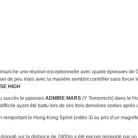
Dimanche une réunion exceptionnelle avec quatre épreuves de
 de peu mais avec la manière semblnt contrôler sans forcer les d
ISE HIGH
u succès le japonais
ADMIRE MARS
(Y Tomomichi) dans le H
ifficile ayant été battu lors de ses trois dernières sorties après
 remportant le Hong Kong Sprint (vidéo 3) au prix d’un magnifiqu
e disputé sur la distance de 2400m a été encore remporté par u