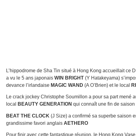
L’hippodrome de Sha Tin situé à Hong Kong accueillait ce 
a vu le 5 ans japonais
WIN BRIGHT
(Y Hatakeyama) s’imposer
devance l’irlandaise
MAGIC WAND
(A O’Brien) et le local
R
Le crack jockey Christophe Soumillon a pour sa part mené a
local
BEAUTY GENERATION
qui connaît une fin de saison d
BEAT THE CLOCK
(J Size) a confirmé sa superbe saison en
grandissime favori anglais
AETHERO
Pour finir avec cette fantastique réunion, le Hong Kong Vas