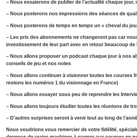
– Nous essaierons de publier de l’actualité chaque jour, 
– Nous posterons nos impressions des séances de qualif
– Nous posterons de temps en temps un « cheval du jour 
– Les prix des abonnements ne changeront pas car nous 
investissement de leur part avec en retour beaucoup de bé
– Nous allons proposer un podcast chaque jour à nos abo
conseils de jeu et nos notes
– Nous allons continuer à visionner toutes les courses 
restons les numéros 1 du visionnage en France)
– Nous allons essayer sous peu de reprendre les Intervie
– Nous allons toujours étudier toutes les réunions de tr
– D’autres surprises seront à venir tout au long de l’a
Nous voudrions vous remercier de votre fidélité, spécia
devenus de vraies machines à gagner aux courses en nou