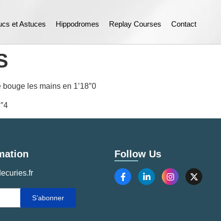
ucs et Astuces
Hippodromes
Replay Courses
Contact
S
ne bouge les mains en 1’18″0
8″4
mation
Follow Us
ecuries.fr
S’abonner