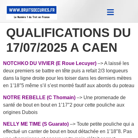
Notes Qualifications & Province
Trucs et Astuces
Replay Courses
QUALIFICATIONS DU
17/07/2025 A CAEN
NOTCHKO DU VIVIER (E Roue Lecuyer)
–> A laissé les
deux premiers se battre en tête puis a refait 2/3 longueurs
dans la ligne droite pour les toiser dans les derniers mètres
en 1’18″5 même s’il s’est montré fautif aux abords du poteau
NOTRE REBELLE (C Thomain)
–> Une promenade de
santé de bout en bout en 1’17″2 pour cette pouliche aux
origines Dubois
NELLY ME TIME (S Guarato)
–> Toute petite pouliche qui a
effectué un canter de bout en bout détachée en 1’18″8. Pas