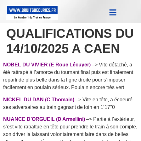
Notes Qualifications & Province
Trucs et Astuces
Replay Courses
QUALIFICATIONS DU
14/10/2025 A CAEN
NOBEL DU VIVIER (E Roue Lécuyer)
–> Vite détaché, a
été rattrapé à l’amorce du tournant final puis est finalement
reparti de plus belle dans la ligne droite pour s’imposer
facilement en poulain sérieux. Poulain encore très vert
NICKEL DU DAN (C Thomain)
–> Vite en tête, a écoeuré
ses adversaires au train gagnant de loin en 1’17″0
NUANCE D’ORGUEIL (D Armellini)
–> Partie à l’extérieur,
s’est vite rabattue en tête pour prendre le train à son compte,
son driver la laissant volontairement faire dans de belles