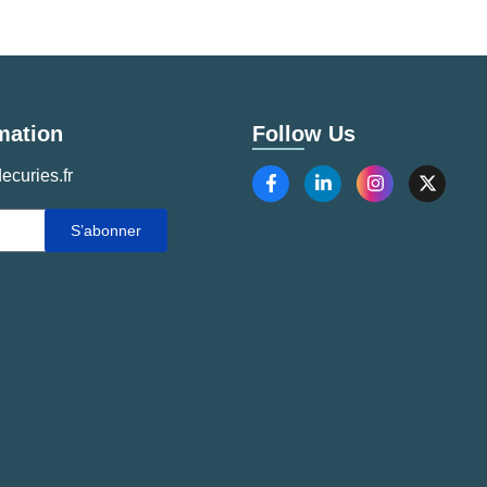
mation
Follow Us
ecuries.fr
S’abonner