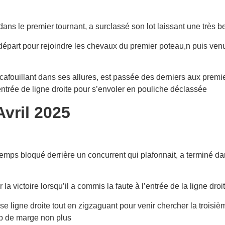
dans le premier tournant, a surclassé son lot laissant une très b
épart pour rejoindre les chevaux du premier poteau,n puis venu e
afouillant dans ses allures, est passée des derniers aux premier
entrée de ligne droite pour s’envoler en pouliche déclassée
vril 2025
mps bloqué derrière un concurrent qui plafonnait, a terminé dans 
r la victoire lorsqu’il a commis la faute à l’entrée de la ligne d
e ligne droite tout en zigzaguant pour venir chercher la troisi
op de marge non plus