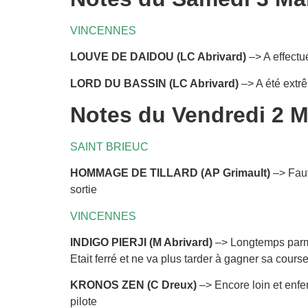
VINCENNES
LOUVE DE DAIDOU (LC Abrivard)
–> A effectu
LORD DU BASSIN (LC Abrivard)
–> A été extrê
Notes du Vendredi 2 M
SAINT BRIEUC
HOMMAGE DE TILLARD (AP Grimault)
–> Faut
sortie
VINCENNES
INDIGO PIERJI (M Abrivard)
–> Longtemps parmi 
Etait ferré et ne va plus tarder à gagner sa cours
KRONOS ZEN (C Dreux)
–> Encore loin et enfe
pilote