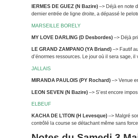
IERMES DE GUEZ (N Bazire)
–> Déjà en note de
dernier entrée de ligne droite, a dépassé le pelo
MARSEILLE BORELY
MY LOVE DARLING (D Desbordes)
–> Déjà pris
LE GRAND ZAMPANO (YA Briand)
–> Fautif au
d’énormes ressources. Le jour où il sera sage, il 
JALLAIS
MIRANDA PAULOIS (PY Rochard)
–> Venue en 
LEON SEVEN (N Bazire)
–> S’est encore impos
ELBEUF
KACHA DE L’ITON (H Levesque)
–> Malgré son
contrôlé la course se détachant même sans forcer
Notes du Samedi 3 Ma