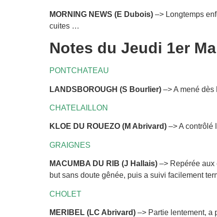
MORNING NEWS (E Dubois)
–> Longtemps enfer
cuites …
Notes du Jeudi 1er Ma
PONTCHATEAU
LANDSBOROUGH (S Bourlier)
–> A mené dès le
CHATELAILLON
KLOE DU ROUEZO (M Abrivard)
–> A contrôlé 
GRAIGNES
MACUMBA DU RIB (J Hallais)
–> Repérée aux qu
but sans doute gênée, puis a suivi facilement te
CHOLET
MERIBEL (LC Abrivard)
–> Partie lentement, a p