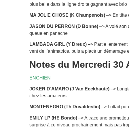
plus belle dans la ligne droite gagnant avec brio
MA JOLIE CHOSE (K Champenois)
–> En tête 
JASON DU PERRON (D Bonne)
–> A volé son d
queue en panache
LAMBADA GIRL (Y Dreux)
–> Partie lentement c
vent de l’animatrice, puis a placé un démarrage 
Notes du Mercredi 30 A
ENGHIEN
JOKER D’AMARO (J Van Eeckhaute)
–> Longte
chez les amateurs
MONTENEGRO (Th Duvaldestin)
–> Luttait pou
EMILY LP (HE Bondo)
–> A tracé une prometteus
surprise à ce niveau prochainement mais pas tr