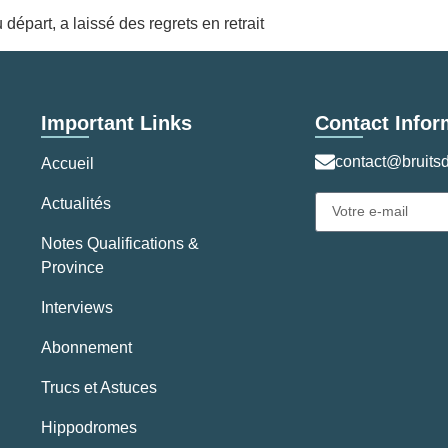
départ, a laissé des regrets en retrait
Important Links
Contact Infor
contact@bruitsd
Accueil
Actualités
Notes Qualifications &
Province
Interviews
Abonnement
Trucs et Astuces
Hippodromes