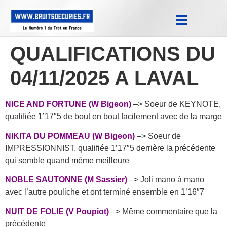
Notes Qualifications & Province
Trucs et Astuces
Replay Courses
QUALIFICATIONS DU
04/11/2025 A LAVAL
NICE AND FORTUNE (W Bigeon)
–> Soeur de KEYNOTE,
qualifiée 1’17″5 de bout en bout facilement avec de la marge
NIKITA DU POMMEAU (W Bigeon)
–> Soeur de
IMPRESSIONNIST, qualifiée 1’17″5 derrière la précédente
qui semble quand même meilleure
NOBLE SAUTONNE (M Sassier)
–> Joli mano à mano
avec l’autre pouliche et ont terminé ensemble en 1’16″7
NUIT DE FOLIE (V Poupiot)
–> Même commentaire que la
précédente