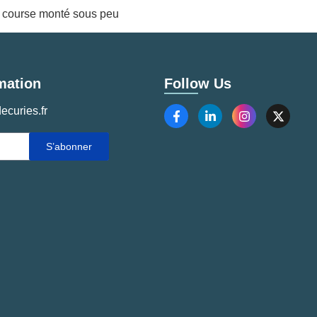
 sa course monté sous peu
mation
Follow Us
ecuries.fr
S’abonner