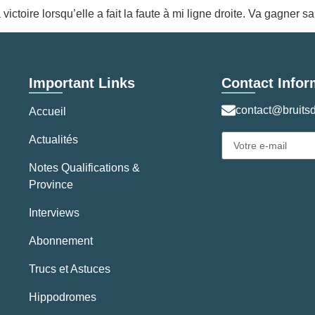
a victoire lorsqu’elle a fait la faute à mi ligne droite. Va gagner
Important Links
Contact Infor
contact@bruitsd
Accueil
Actualités
Notes Qualifications &
Province
Interviews
Abonnement
Trucs et Astuces
Hippodromes