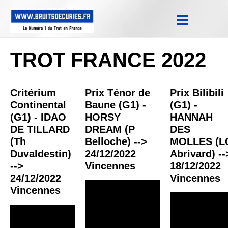
Notes Qualifications & Province
Trucs et Astuces
Replay Courses
TROT FRANCE 2022
Critérium
Prix Ténor de
Prix Bilibili
Continental
Baune (G1) -
(G1) -
(G1) - IDAO
HORSY
HANNAH
DE TILLARD
DREAM (P
DES
(Th
Belloche) -->
MOLLES (L
Duvaldestin)
24/12/2022
Abrivard) --
-->
Vincennes
18/12/2022
24/12/2022
Vincennes
Vincennes