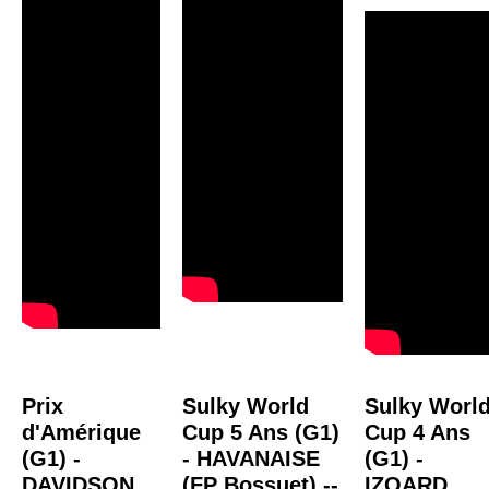
Prix
Sulky World
Sulky Worl
d'Amérique
Cup 5 Ans (G1)
Cup 4 Ans
(G1) -
- HAVANAISE
(G1) -
DAVIDSON
(FP Bossuet) --
IZOARD