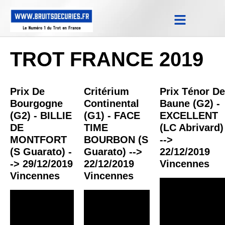
Notes Qualifications & Province
Trucs et Astuces
Replay Courses
TROT FRANCE 2019
Prix De
Critérium
Prix Ténor De
Bourgogne
Continental
Baune (G2) -
(G2) - BILLIE
(G1) - FACE
EXCELLENT
DE
TIME
(LC Abrivard)
MONTFORT
BOURBON (S
-->
(S Guarato) -
Guarato) -->
22/12/2019
-> 29/12/2019
22/12/2019
Vincennes
Vincennes
Vincennes