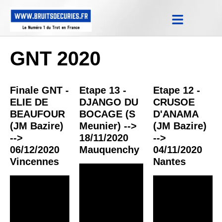
Notes Qualifications & Province
Trucs et Astuces
Replay Courses
GNT 2020
Finale GNT -
Etape 13 -
Etape 12 -
ELIE DE
DJANGO DU
CRUSOE
BEAUFOUR
BOCAGE (S
D'ANAMA
(JM Bazire)
Meunier) -->
(JM Bazire)
-->
18/11/2020
-->
06/12/2020
Mauquenchy
04/11/2020
Vincennes
Nantes