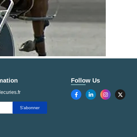
mation
Follow Us
ecuries.fr
S’abonner