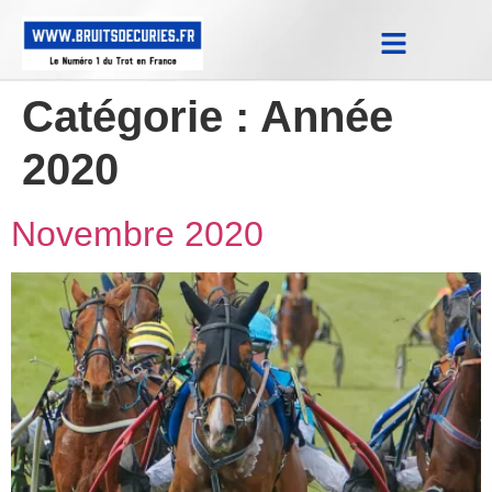
Notes Qualifications & Province
Trucs et Astuces
Replay Courses
Catégorie :
Année
2020
Novembre 2020